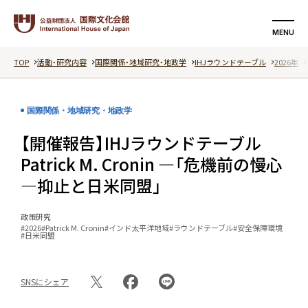
MENU
TOP
活動・研究内容
国際関係・地域研究・地政学
IHJラウンドテーブル
2026年
検索する
支援する
国際関係・地域研究・地政学
国際文化会館について
【開催報告】IHJラウンドテーブル
活動・研究内容
Patrick M. Cronin ―「危機前の慢心
―抑止と日米同盟」
イベント
政策研究
記事
#2026
#Patrick M. Cronin
#インド太平洋地域
#ラウンドテーブル
#安全保障環境
#日米同盟
動画
SNSにシェア
特集ページ