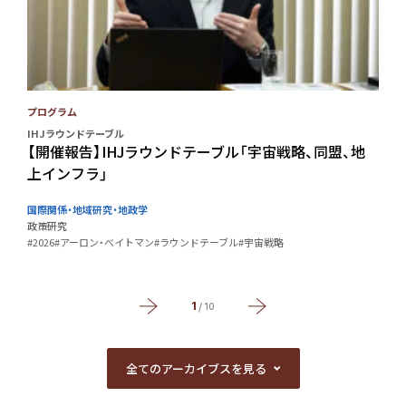
プログラム
IHJラウンドテーブル
I
【開催報告】IHJラウンドテーブル「宇宙戦略、同盟、地
上インフラ」
国際関係・地域研究・地政学
政策研究
#2026
#アーロン・べイトマン
#ラウンドテーブル
#宇宙戦略
#
1
/
10
全てのアーカイブスを見る
全てのアーカイブスを見る