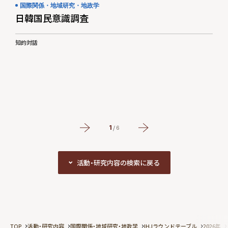
国際関係・地域研究・地政学
日韓国民意識調査
知的対話
#
1
/
6
活動・研究内容の検索に戻る
活動・研究内容の検索に戻る
TOP
活動・研究内容
国際関係・地域研究・地政学
IHJラウンドテーブル
2026年