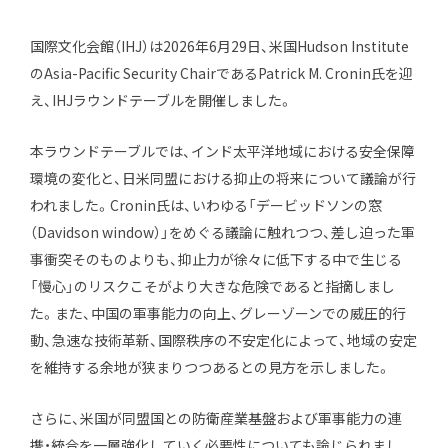
エキスパート
国際文化会館（IHJ）は2026年6月29日、米国Hudson Institute
のAsia-Pacific Security ChairであるPatrick M. Cronin氏を迎
出版物・報告書
え、IHJラウンドテーブルを開催しました。
お知らせ
本ラウンドテーブルでは、インド太平洋地域における安全保障
環境の変化と、日米同盟における抑止の将来について議論が行
インターンシップ
われました。Cronin氏は、いわゆる「デービッドソンの窓
（Davidson window）」をめぐる議論に触れつつ、差し迫った軍
お問い合わせ
事衝突そのものよりも、抑止力が徐々に低下する中で生じる
「慢心」のリスクこそがより大きな危険であると指摘しまし
た。また、中国の軍事能力の向上、グレーゾーンでの威圧的行
アクセス
動、急速な技術革新、国際秩序の不安定化によって、地域の安定
会員制度
を維持する余地が狭まりつつあるとの見方を示しました。
メルマガ登録
採用情報
さらに、米国が同盟国との防衛産業基盤および軍事能力の連
会員専用サイト
携・統合を一層強化していく必要性についても論じられまし