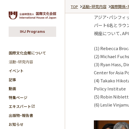
TOP
活動・研究内容
国際関係・
アジア・パシフィッ
パート6名とラウ
IHJ Programs
視座について、A
(1) Rebecca Broc
国際文化会館について
(2) Michael Fuch
活動・研究内容
(3) Ryan Hass, Di
イベント
Center for Asia P
記事
(4) Takako Hikota
Policy Institute
動画
(5) Robin Niblet
特集ページ
(6) Leslie Vinja
エキスパート
出版物・報告書
お知らせ