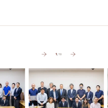
1
/
10