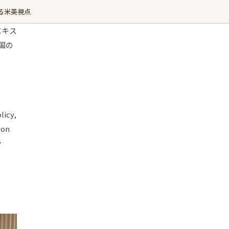
ぐる米英視点
エキス
国の
licy,
ion
y