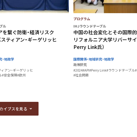
プログラム
ーブル
IHJラウンドテーブル
アを繋ぐ防衛・経済リスク
中国の社会変化とその国際的
長 バスティアン・ギーゲリッヒ
リフォルニア大学リバーサイ
Perry Link氏）
究・地政学
国際関係・地域研究・地政学
政策研究
ティアン・ギーゲリッヒ
#2024
#API
#Perry Link
#ラウンドテーブル
ル
#安全保障
#欧州
#社会問題
カイブスを見る
カイブスを見る