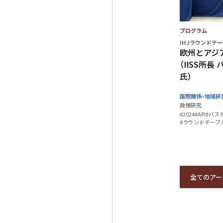
プログラム
IHJラウンドテ
欧州とアジ
（IISS所
氏）
国際関係・地域研
政策研究
#2024
#API
#バス
#ラウンドテーブ
全てのアー
全てのアー