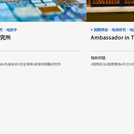
究・地政学
国際関係・地域研究・地
究所
Ambassador in 
知的対話
成
#先端技術
#安全保障
#新領域戦略研究所
#国際政治
#国際関係
#外交
#