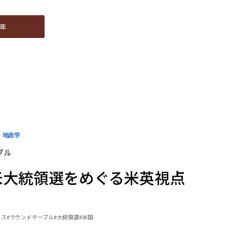
4年
4年
・地政学
ブル
年米大統領選をめぐる米英視点
ウス
#ラウンドテーブル
#大統領選
#米国