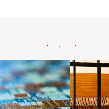
1
/
6