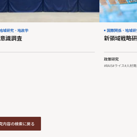
地域研究・地政学
国際関係・地域研
意識調査
新領域戦略研
政策研究
#RAIS
#ライス
#人材育
研究内容の検索に戻る
研究内容の検索に戻る