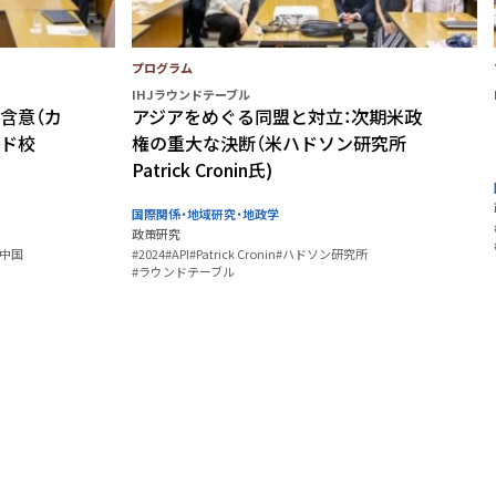
プログラム
IHJラウンドテーブル
含意（カ
アジアをめぐる同盟と対立：次期米政
ド校
権の重大な決断（米ハドソン研究所
Patrick Cronin氏)
国際関係・地域研究・地政学
政策研究
#中国
#2024
#API
#Patrick Cronin
#ハドソン研究所
#ラウンドテーブル