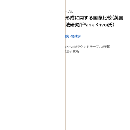
プログラム
IHJラウンドテーブル
制裁政策の形成に関する国際比較（英国
国際法比較法研究所Yarik Krivoi氏）
国際関係・地域研究・地政学
政策研究
#2024
#API
#Yarik Krivoi
#ラウンドテーブル
#英国
#英国国際法比較法研究所