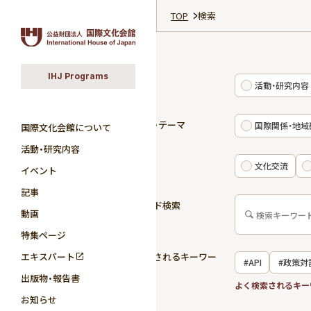
TOP
検索
IHJ Programs
カテゴリ
活動・研究内容
研究分野・テーマ
国際関係・地域
国際文化会館について
活動・研究内容
活動領域
文化交流
イベント
記事
キーワード検索
動画
特集ページ
エキスパート
よく検索されるキーワー
#API
#政策対
ド
出版物・報告書
#国際関係
よく検索されるキー
お知らせ