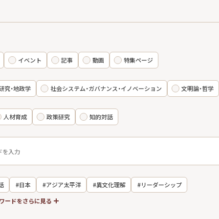
イベント
記事
動画
特集ページ
研究・地政学
社会システム・ガバナンス・イノベーション
文明論・哲学
人材育成
政策研究
知的対話
話
#日本
#アジア太平洋
#異文化理解
#リーダーシップ
ワードをさらに見る