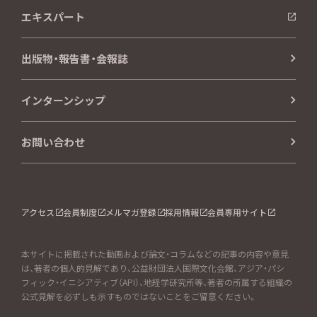
エキスパート
出版物・報告書・会報誌
インターンシップ
お問い合わせ
アクセス
会員制度
メルマガ登録
採用情報
会員専用サイト
本サイトに掲載された動画および論文・コラムなどの記事の内容や意見
は、著者の個人的見解であり、公益財団法人国際文化会館、アジア・パシ
フィック・イニシアティブ（API）、地経学研究所等、著者の所属する組織の
公式見解を必ずしも示すものではないことをご留意ください。