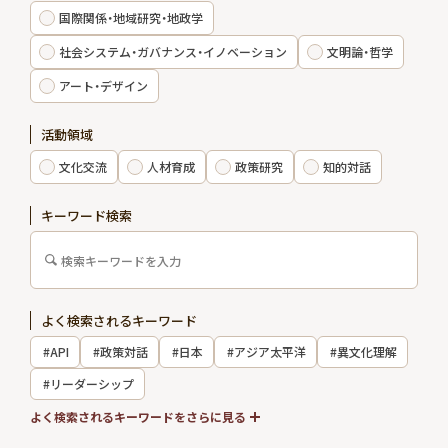
国際関係・地域研究・地政学
エキスパート
社会システム・ガバナンス・イノベーション
文明論・哲学
アート・デザイン
出版物・報告書
活動領域
お知らせ
文化交流
人材育成
政策研究
知的対話
インターンシップ
キーワード検索
お問い合わせ
よく検索されるキーワード
アクセス
#API
#政策対話
#日本
#アジア太平洋
#異文化理解
会員制度
メルマガ登録
#リーダーシップ
採用情報
#国際関係
よく検索されるキーワードをさらに見る
会員専用サイト