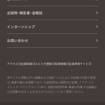
出版物・報告書・会報誌
インターンシップ
お問い合わせ
アクセス
会員制度
メルマガ登録
採用情報
会員専用サイト
本サイトに掲載された動画および論文・コラムなどの記事の内容や意見
は、著者の個人的見解であり、公益財団法人国際文化会館、アジア・パシ
フィック・イニシアティブ（API）、地経学研究所等、著者の所属する組織の
公式見解を必ずしも示すものではないことをご留意ください。