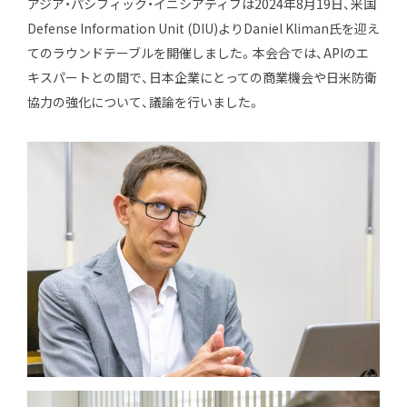
アジア・パシフィック・イニシアティブは2024年8月19日、米国
Defense Information Unit (DIU)よりDaniel Kliman氏を迎え
エキスパート
てのラウンドテーブルを開催しました。本会合では、APIのエ
キスパートとの間で、日本企業にとっての商業機会や日米防衛
出版物・報告書
協力の強化について、議論を行いました。
お知らせ
インターンシップ
お問い合わせ
アクセス
会員制度
メルマガ登録
採用情報
会員専用サイト