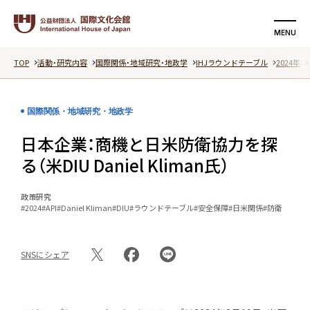
MENU
TOP
活動・研究内容
国際関係・地域研究・地政学
IHJラウンドテーブル
2024年
検索する
支援する
国際関係・地域研究・地政学
国際文化会館について
日本企業：商機と日米防衛協力を探
活動・研究内容
る（米DIU Daniel Kliman氏）
イベント
政策研究
#2024
#API
#Daniel Kliman
#DIU
#ラウンドテーブル
#安全保障
#日米関係
#防衛
記事
SNSにシェア
動画
特集ページ