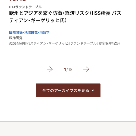
IHJラウンドテーブル
I
米
欧州とアジアを繋ぐ防衛・経済リスク（IISS所長 バス
ティアン・ギーゲリッヒ氏）
国際関係・地域研究・地政学
政策研究
#2024
#API
#バスティアン・ギーゲリッヒ
#ラウンドテーブル
#安全保障
#欧州
#
1
/
10
全てのアーカイブスを見る
全てのアーカイブスを見る