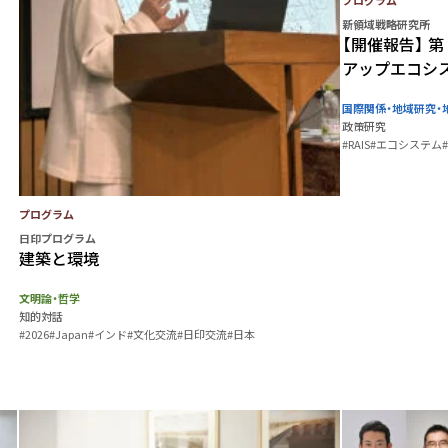
プログラム
新領域戦略研究所
【開催報告】 
アップエコシス
国際関係・地域研究・
政策研究
#RAIS
#エコシステム
プログラム
日印プログラム
建築と環境
文明論・哲学
知的対話
#2026
#Japan
#インド
#文化交流
#日印交流
#日本