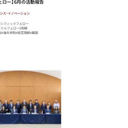
フェロー】6月の活動報告
ンス・イノベーション
アパシフィックフェロー
ョナルフェロー
#和解
和
#海外常駐
#相互理解
#韓国