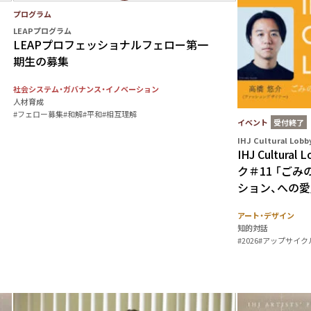
プログラム
LEAPプログラム
LEAPプロフェッショナルフェロー第一
期生の募集
社会システム・ガバナンス・イノベーション
人材育成
#フェロー募集
#和解
#平和
#相互理解
イベント
受付終了
IHJ Cultural Lobb
IHJ Cultur
ク＃11 「ご
ション、への愛
アート・デザイン
知的対話
#2026
#アップサイク