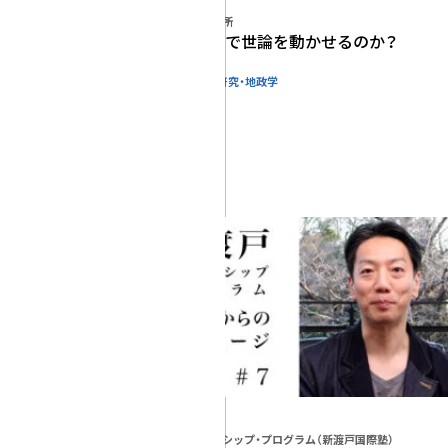
新領域戦略研究所
国家はSNSで世論を動かせるのか？
国際関係・地域研究・地政学
政策研究
#RAIS
#情報戦
動画
新渡戸リーダーシップ・プログラム（新渡戸国際塾）