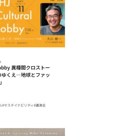
y
al Lobby 異種間クロストー
みのゆくえ—地球とファッ
」
ル
#サステイナビリティ
#講演会