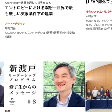
【LEAP海外
Architalkー建築を通して世界をみる
エントロピーにおける瞑想—世界で最
社会システム・ガバナ
も厳しい気象条件下の建築
人材育成
#Asan
#LEAPアジ
アート・デザイン
#LEAPプロフェッシ
知的対話
#地域専門家育成
#平
#2026
#URBANA
#バングラデシュ
#建築
#建築家
#気候変動
#講演
動画