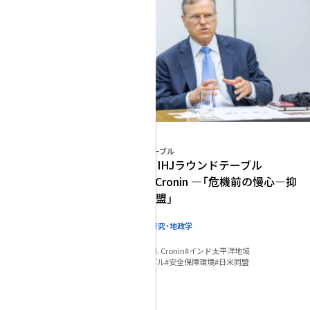
プログラム
IHJラウンドテーブル
【開催報告】IHJラウンドテーブル
Patrick M. Cronin ―「危機前の慢心―抑
止と日米同盟」
国際関係・地域研究・地政学
政策研究
#2026
#Patrick M. Cronin
#インド太平洋地域
#ラウンドテーブル
#安全保障環境
#日米同盟