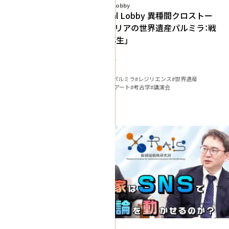
IHJ Cultural Lobby
IHJ Cultural Lobby 異種間クロストー
ク＃12 「シリアの世界遺産パルミラ：戦
争・略奪・再生」
アート・デザイン
知的対話
#2026
#シリア
#パルミラ
#レジリエンス
#世界遺産
#国際政治
#現代アート
#考古学
#講演会
動画