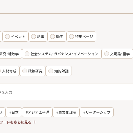
イベント
記事
動画
特集ページ
研究・地政学
社会システム・ガバナンス・イノベーション
文明論・哲学
人材育成
政策研究
知的対話
話
#日本
#アジア太平洋
#異文化理解
#リーダーシップ
ワードをさらに見る