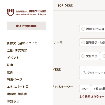
TOP
検索
IHJ Programs
カテゴリ
活動・研究内容
研究分野・テーマ
国際関係・地域
国際文化会館について
活動・研究内容
活動領域
文化交流
イベント
記事
キーワード検索
動画
特集ページ
エキスパート
よく検索されるキーワー
#API
#政策対
ド
出版物・報告書
#国際関係
よく検索されるキー
お知らせ