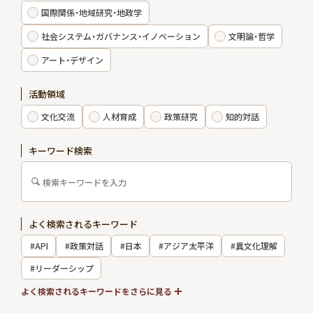
国際関係・地域研究・地政学
エキスパート
社会システム・ガバナンス・イノベーション
文明論・哲学
アート・デザイン
出版物・報告書
活動領域
お知らせ
文化交流
人材育成
政策研究
知的対話
インターンシップ
キーワード検索
お問い合わせ
よく検索されるキーワード
アクセス
#API
#政策対話
#日本
#アジア太平洋
#異文化理解
会員制度
メルマガ登録
#リーダーシップ
採用情報
#国際関係
よく検索されるキーワードをさらに見る
会員専用サイト