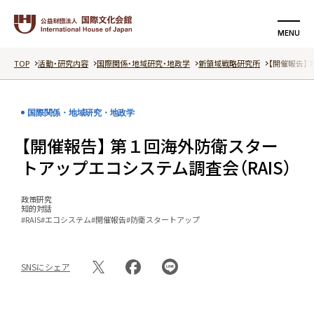
MENU
TOP
活動・研究内容
国際関係・地域研究・地政学
新領域戦略研究所
【開催報告】
検索する
支援する
国際関係・地域研究・地政学
国際文化会館について
【開催報告】 第１回海外防衛スター
活動・研究内容
トアップエコシステム調査会（RAIS）
イベント
政策研究
知的対話
#RAIS
#エコシステム
#開催報告
#防衛スタートアップ
記事
SNSにシェア
動画
特集ページ