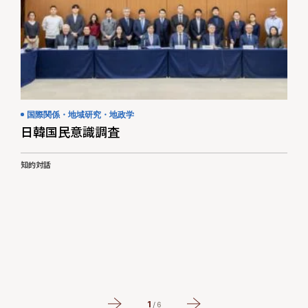
国際関係・地域研究・地政学
日韓国民意識調査
進
知的対話
#
1
/
6