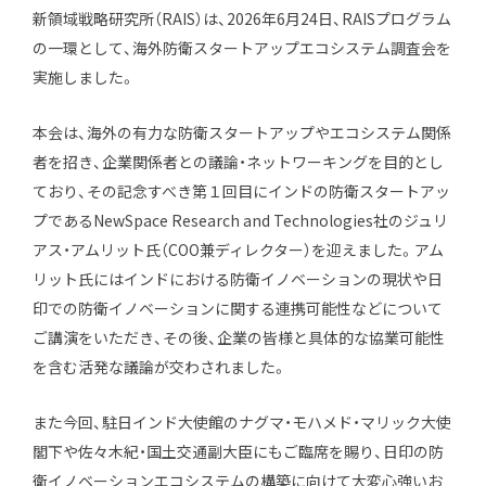
新領域戦略研究所（RAIS）は、2026年6月24日、RAISプログラム
エキスパート
の一環として、海外防衛スタートアップエコシステム調査会を
実施しました。
出版物・報告書
本会は、海外の有力な防衛スタートアップやエコシステム関係
お知らせ
者を招き、企業関係者との議論・ネットワーキングを目的とし
ており、その記念すべき第１回目にインドの防衛スタートアッ
インターンシップ
プであるNewSpace Research and Technologies社のジュリ
アス・アムリット氏（COO兼ディレクター）を迎えました。アム
お問い合わせ
リット氏にはインドにおける防衛イノベーションの現状や日
印での防衛イノベーションに関する連携可能性などについて
ご講演をいただき、その後、企業の皆様と具体的な協業可能性
アクセス
を含む活発な議論が交わされました。
会員制度
メルマガ登録
また今回、駐日インド大使館のナグマ・モハメド・マリック大使
採用情報
閣下や佐々木紀・国土交通副大臣にもご臨席を賜り、日印の防
会員専用サイト
衛イノベーションエコシステムの構築に向けて大変心強いお