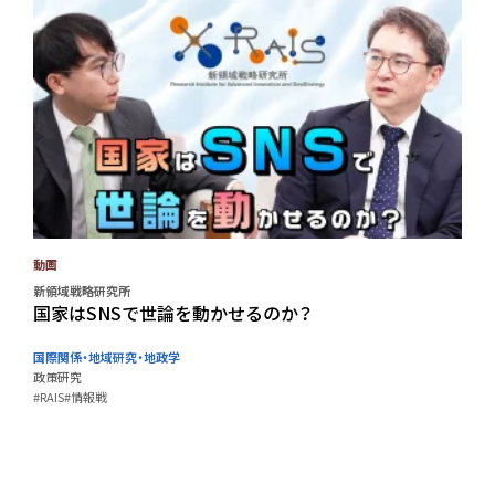
動画
新領域戦略研究所
国家はSNSで世論を動かせるのか？
国際関係・地域研究・地政学
政策研究
#RAIS
#情報戦
#