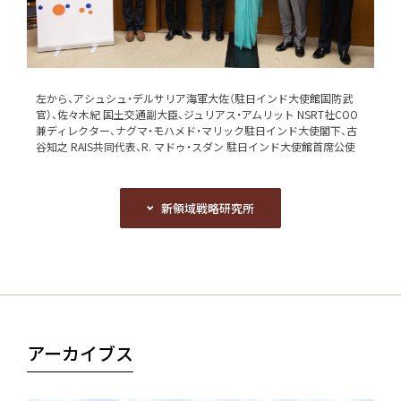
左から、アシュシュ・デルサリア海軍大佐（駐日インド大使館国防武
官）、佐々木紀 国土交通副大臣、ジュリアス・アムリット NSRT社COO
兼ディレクター、ナグマ・モハメド・マリック駐日インド大使閣下、古
谷知之 RAIS共同代表、R. マドゥ・スダン 駐日インド大使館首席公使
新領域戦略研究所
新領域戦略研究所
アーカイブス