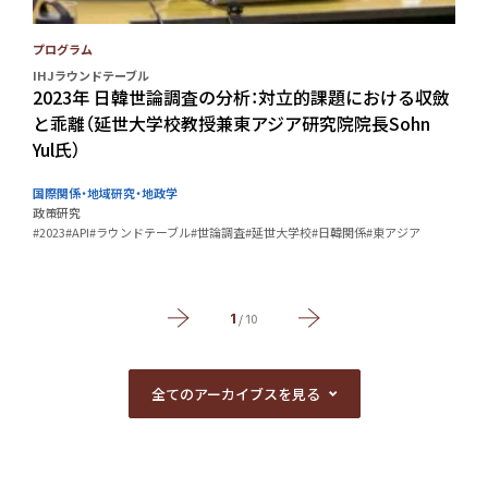
プログラム
IHJラウンドテーブル
I
2023年 日韓世論調査の分析：対立的課題における収斂
と乖離（延世大学校教授兼東アジア研究院院長Sohn
Yul氏）
国際関係・地域研究・地政学
#
政策研究
#2023
#API
#ラウンドテーブル
#世論調査
#延世大学校
#日韓関係
#東アジア
1
/
10
全てのアーカイブスを見る
全てのアーカイブスを見る