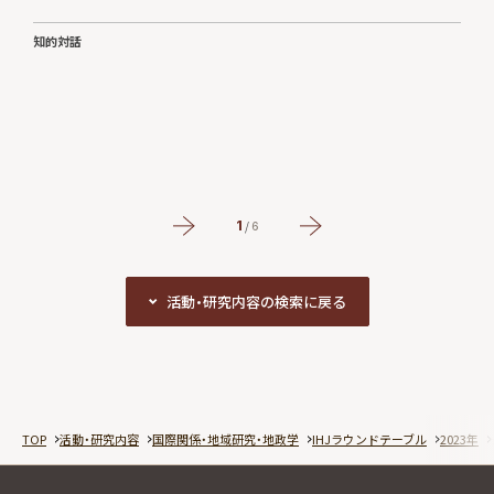
知的対話
#
1
/
6
活動・研究内容の検索に戻る
活動・研究内容の検索に戻る
TOP
活動・研究内容
国際関係・地域研究・地政学
IHJラウンドテーブル
2023年