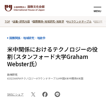
MENU
TOP
活動・研究内容
国際関係・地域研究・地政学
IHJラウンドテーブル
2023年
検索する
支援する
国際関係・地域研究・地政学
国際文化会館について
米中関係におけるテクノロジーの役
活動・研究内容
割（スタンフォード大学Graham
Webster氏）
イベント
政策研究
記事
#2023
#API
#テクノロジー
#ラウンドテーブル
#中国
#米中関係
#米国
動画
SNSにシェア
特集ページ