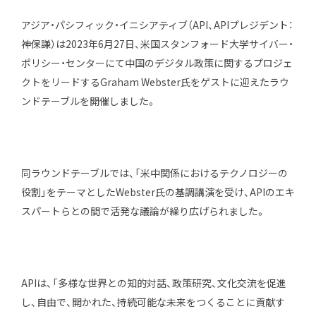
アジア・パシフィック・イニシアティブ（API、APIプレジデント：
エキスパート
神保謙）は2023年6月27日、米国スタンフォード大学サイバー・
ポリシー・センターにて中国のデジタル政策に関するプロジェ
出版物・報告書
クトをリードするGraham Webster氏をゲストに迎えたラウ
お知らせ
ンドテーブルを開催しました。
インターンシップ
同ラウンドテーブルでは、「米中関係におけるテクノロジーの
お問い合わせ
役割」をテーマとしたWebster氏の基調講演を受け、APIのエキ
スパートらとの間で活発な議論が繰り広げられました。
アクセス
会員制度
メルマガ登録
APIは、「多様な世界との知的対話、政策研究、文化交流を促進
採用情報
し、自由で、開かれた、持続可能な未来をつくることに貢献す
会員専用サイト