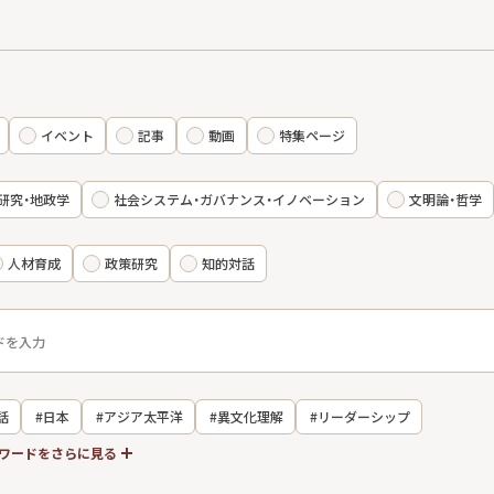
イベント
記事
動画
特集ページ
研究・地政学
社会システム・ガバナンス・イノベーション
文明論・哲学
人材育成
政策研究
知的対話
話
#日本
#アジア太平洋
#異文化理解
#リーダーシップ
ワードをさらに見る