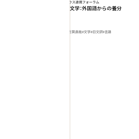
日文研－アイハウス連携フォーラム
志賀直哉の文学：外国語からの養分
文明論・哲学
知的対話
#2017
#外国語
#志賀直哉
#文学
#日文研
#言語