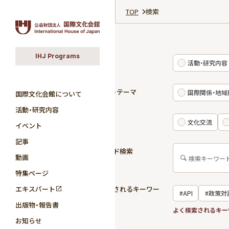
TOP
検索
IHJ Programs
カテゴリ
活動・研究内容
研究分野・テーマ
国際関係・地域
国際文化会館について
活動・研究内容
活動領域
文化交流
イベント
記事
キーワード検索
動画
特集ページ
エキスパート
よく検索されるキーワー
#API
#政策対
ド
出版物・報告書
#国際関係
よく検索されるキー
お知らせ