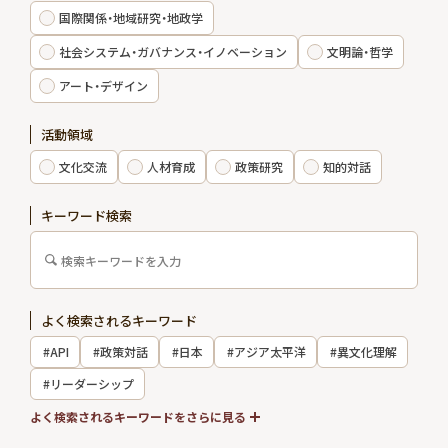
国際関係・地域研究・地政学
エキスパート
社会システム・ガバナンス・イノベーション
文明論・哲学
アート・デザイン
出版物・報告書
活動領域
お知らせ
文化交流
人材育成
政策研究
知的対話
インターンシップ
キーワード検索
お問い合わせ
よく検索されるキーワード
アクセス
#API
#政策対話
#日本
#アジア太平洋
#異文化理解
会員制度
メルマガ登録
#リーダーシップ
採用情報
#国際関係
よく検索されるキーワードをさらに見る
会員専用サイト