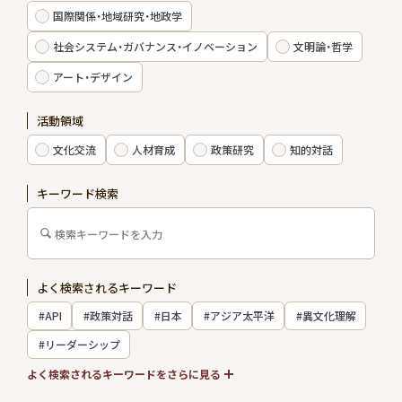
国際関係・地域研究・地政学
エキスパート
社会システム・ガバナンス・イノベーション
文明論・哲学
アート・デザイン
出版物・報告書
活動領域
お知らせ
文化交流
人材育成
政策研究
知的対話
インターンシップ
キーワード検索
お問い合わせ
よく検索されるキーワード
アクセス
#API
#政策対話
#日本
#アジア太平洋
#異文化理解
会員制度
メルマガ登録
#リーダーシップ
採用情報
#国際関係
よく検索されるキーワードをさらに見る
会員専用サイト