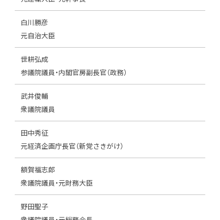
白川勝彦
元自治大臣
世耕弘成
参議院議員・内閣官房副長官（政務）
武井俊輔
衆議院議員
田中秀征
元経済企画庁長官（新党さきがけ）
額賀福志郎
衆議院議員・元財務大臣
野田聖子
衆議院議員・元総務会長