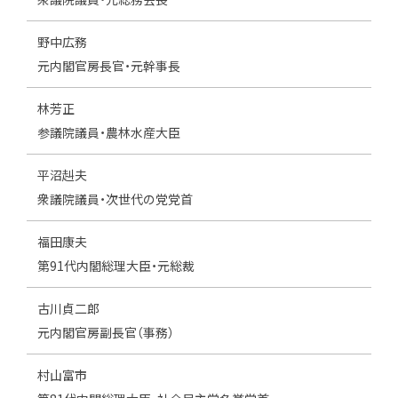
野中広務
元内閣官房長官・元幹事長
林芳正
参議院議員・農林水産大臣
平沼赳夫
衆議院議員・次世代の党党首
福田康夫
第91代内閣総理大臣・元総裁
古川貞二郎
元内閣官房副長官（事務）
村山富市