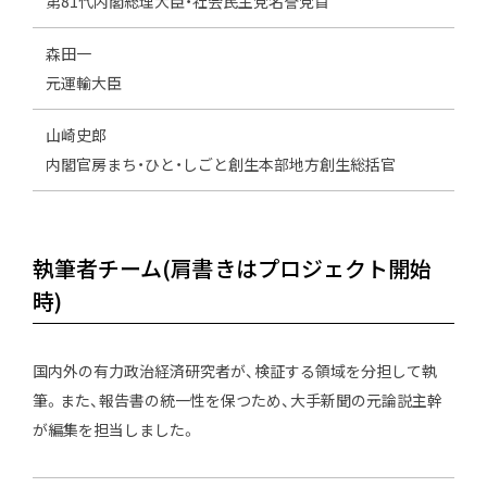
第81代内閣総理大臣・社会民主党名誉党首
森田一
元運輸大臣
山崎史郎
内閣官房まち・ひと・しごと創生本部地方創生総括官
執筆者チーム(肩書きはプロジェクト開始
時)
国内外の有力政治経済研究者が、検証する領域を分担して執
筆。また、報告書の統一性を保つため、大手新聞の元論説主幹
が編集を担当しました。