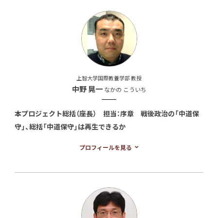
上智大学国際教養学部 教授
中野 晃一
なかの こういち
本プロジェクト総括（座長） 担当：序章 戦後政治の「中道保
守」、総括「中道保守」は再生できるか
東京大学文学部哲学科および英国オックスフォード大学哲学・
プロフィールを見る
政治コース卒業、米国プリンストン大学で博士号（政治学）を取
得。専門は比較政治学、日本政治、政治思想。 著書に『ヤスクニ
とむきあう』（共編著）、『グローバルな規範／ローカルな政治』
（共編著）、「『政権交代』とは何だったのか、どう失敗したのか
―民主党とリベラリズムの来し方と行く末」『世界』（2012年9