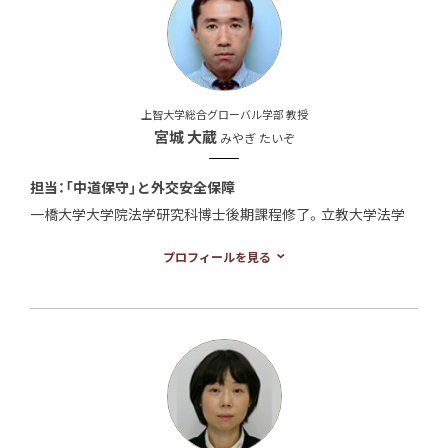
上智大学総合グローバル学部 教授
宮城 大蔵
みやぎ たいぞ
担当：「中道保守」と外交安全保障
一橋大学大学院法学研究科博士後期課程修了。立教大学法学
部卒業後、ＮＨＫで記者を勤めたのち、一橋大学大学院に入
プロフィールを見る
学。北海道大学大学院法学研究科専任講師、政策研究大学院大
学助教授などを経て現職。専門は日本外交史。
著書は、『バンドン会議と日本のアジア復帰―アメリカとアジ
アの狭間で』（草思社, 2001年）、『戦後アジア秩序の模索と日本
―「海のアジア」の戦後史 1957-1966
』（創文社, 2004年）、『「海洋国家」日本の戦後史』（筑摩書房,
2008年）。