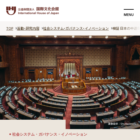
MENU
TOP
活動・研究内容
社会システム・ガバナンス・イノベーション
検証 日本の中道
検索する
支援する
国際文化会館について
活動・研究内容
イベント
記事
動画
社会システム・ガバナンス・イノベーション
特集ページ