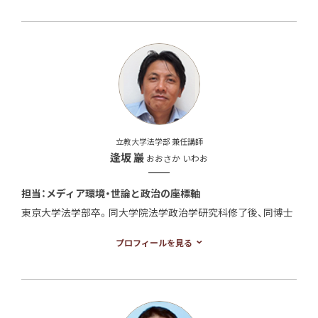
チューセッツ工科大学にて政治学博士。研究は、日本の安全保
障の未来、民主化の安全保障への影響、朝鮮半島の安定などの
主要問題を含む東アジアの国際関係論。戦争の記憶や国際和平
に関する処女作は「Sorry States: Apologies in international
politics 」(Cornell University Press, 2008年)。また学術誌
「International Security」 や「International studies
Quarterly」で発表を行う。「Foreign Affairs」「The Wall
立教大学法学部 兼任講師
Street journal」「The New York Times」等、世界の著名新聞・
逢坂 巖
おおさか いわお
雑誌にも幅広く寄稿し、日本や各国のメディアでも多く掲載さ
れている。近著では、諸国家が大国になる上で障壁となる経済
担当：メディア環境・世論と政治の座標軸
的・軍事的問題について取り組む。
東京大学法学部卒。同大学院法学政治学研究科修了後、同博士
課程中退。同大学助手を経て現職。専門は、現代日本政治、政治
プロフィールを見る
コミュニケーション。 著書に『日本政治とメディア』（中公新
書、2014年）『政治学』（東京大学出版会、2012年、共著）『テレビ
政治』（朝日選書、2006年、共著）など。