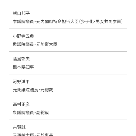
猪口邦子
参議院議員・元内閣府特命担当大臣（少子化・男女共同参画）
小野寺五典
衆議院議員・元防衛大臣
蒲島郁夫
熊本県知事
河野洋平
元衆議院議長・元総裁
高村正彦
衆議院議員・副総裁
古賀誠
元運輸大臣・元幹事長