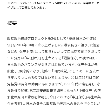
※ 本ページで紹介しているプログラムは終了しています。内容はアーカ
イブとして公開しております。
JP
EN
概要
政党政治検証プロジェクト第2弾として「検証 日本の中道保
守」を2014年10月に立ち上げました。戦後長きに渡り、宏池会
などの「保守本流」として知られ、かつて自民党で重きを成して
いた分厚い「中道保守」を土台とする「戦後保守」が痩せ細り、
日本政治のバランスが揺らぎはじめています。保守全体が先
鋭化し、観念的になり、幅広い「国民政党」としてあった過去か
ら変わりつつあるのではないでしょうか。2015年11月は自民
党結党60周年の節目にあたりますが、1990年代に端を発し、小
泉政権で加速、第二次安倍政権で如実になった「中道保守」の空
洞化の原因や背景を解明し、今日における「中道保守」再生の条
件を考察し、日本の健全な政党政治実現への提言を行うことが