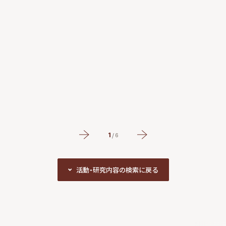
若
#
1
/
6
活動・研究内容の検索に戻る
活動・研究内容の検索に戻る