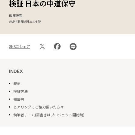
検証 日本の中道保守
エキスパート
政策研究
#API
#政策
#日本
#検証
出版物・報告書
お知らせ
SNSにシェア
インターンシップ
INDEX
お問い合わせ
概要
検証方法
アクセス
報告書
会員制度
ヒアリングにご協力頂いた方々
メルマガ登録
執筆者チーム(肩書きはプロジェクト開始時)
採用情報
会員専用サイト