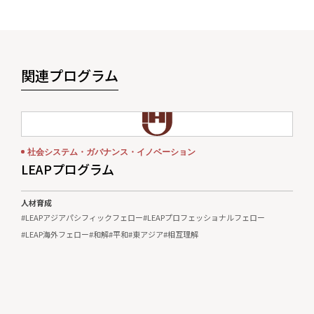
営に従事して、日本再建イニシアティブに参画（～2015年9
月）。
関連プログラム
社会システム・ガバナンス・イノベーション
LEAPプログラム
人材育成
#LEAPアジアパシフィックフェロー
#LEAPプロフェッショナルフェロー
#LEAP海外フェロー
#和解
#平和
#東アジア
#相互理解