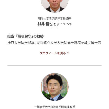
月号）、『戦後日本の国家保守主義—内務・自治官僚の軌跡』、
『右傾化する日本政治』など。
明治大学法学部 非常勤講師
村井 哲也
むらい てつや
担当：「戦後保守」の軌跡
神戸大学法学部卒、東京都立大学大学院博士課程を経て博士号
取得（政治学）。専門は、戦前から戦後における日本政治史。特
プロフィールを見る
に首相のリーダーシップや政官関係を交えた意思決定システ
ムの変遷について研究している。著書に、『戦後政治体制の起
源 吉田茂の「官邸主導」』（藤原書店、2008年）、（共著）『日本政
治史の新地平』「戦後政治と保守合同の相克」（吉田書店、2013
年）がある。
一橋大学大学院社会学研究科 教授