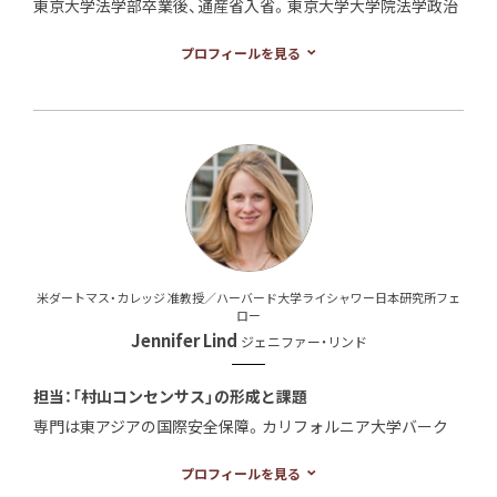
東京大学法学部卒業後、通産省入省。東京大学大学院法学政治
学研究科助手、東京都立大学法学部助教授、マサチューセッツ
プロフィールを見る
工科大学客員研究員などを経て現職。博士（法学）。専門は、現
代日本政治、比較政治。 主な著書に『現代日本の国家と市場 ―
石油危機以降の市場の脱〈公的領域〉化』（東京大学出版会、
1998年）、『小泉政権―「パトスの首相」は何を変えたのか』（中
公新書、2007年）、共編著に『専門性の政治学―デモクラシーと
の相克と和解』（ミネルヴァ書房、2012年）。
米ダートマス・カレッジ 准教授／ハーバード大学ライシャワー日本研究所フェ
ロー
Jennifer Lind
ジェニファー・リンド
担当：「村山コンセンサス」の形成と課題
専門は東アジアの国際安全保障。カリフォルニア大学バーク
レー校卒業後、カリフォルニア大学サンディエゴ校大学院グ
プロフィールを見る
ローバルポリシー・ストラテジー研究科で修士（MPIA）、マサ