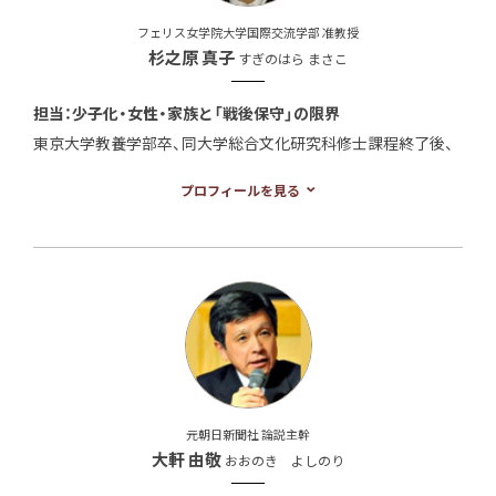
フェリス女学院大学国際交流学部 准教授
杉之原 真子
すぎのはら まさこ
担当：少子化・女性・家族と「戦後保守」の限界
東京大学教養学部卒、同大学総合文化研究科修士課程終了後、
米国コロンビア大学で博士号（政治学）を取得。専門は国際関
プロフィールを見る
係論、比較政治経済。学術論文に、”Flocking Together? The
Breakdown and Revival of Political Clientelism in Italy and
Japan,” Italy and Japan: How Similar Are They? Edited by
Beretta, F. Rugge, and A.l Berkofsky(Springer, 2014, 共著)、
「専門家の国際的ネットワークと日米金融交渉」内山融・伊藤
武・岡山裕編著『専門性の政治学−デモクラシーの相克と和解』
ミネルヴァ書房, 247-273頁, 2012年、“The Politics of
Economic Nationalism in Japan: Backlash against Inward
元朝日新聞社 論説主幹
Foreign Direct Investment?,” Asian Survey, Vol.48,
大軒 由敬
おおのき よしのり
No.5(2008), pp.839-859等。