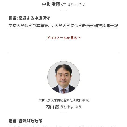
中北 浩爾
なかきた こうじ
担当：衰退する中道保守
東京大学法学部卒業後、同大学大学院法学政治学研究科博士課
程中途退学。博士（法学）。大阪市立大学法学部助教授、立教大
プロフィールを見る
学法学部教授などを経て現職。専門は、政治学および日本現代
史、特に日本政治史・現代日本政治論。 主な著書に、『一九五五
年体制の成立』（東京大学出版会、2002年）、『日本労働政治の国
際関係史』（岩波書店、2008年）、『現代日本の政党デモクラ
シー』（岩波新書、2012年）、『自民党政治の変容』 （NHKブック
ス、2014年）など。
東京大学大学院総合文化研究科 教授
内山 融
うちやま ゆう
担当：経済財政政策