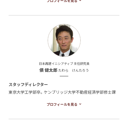
プロフィールを見る
派員、アメリカ総局長を経て、2007年から2010年12月まで朝
日新聞社主筆。ハーバード大学ニーメンフェロー（1975-76
年）、米国際経済研究所客員研究員（1987年）、慶応大学法学博
士号取得（1992年）、米ブルッキングズ研究所特別招聘スカ
ラー（2005-06年）。2011年9月から日本再建イニシアティブ財
団理事長。近著は、『カウントダウン・メルトダウン』（2013年、
文藝春秋、大宅壮一賞）、『原発敗戦 危機のリーダーシップと
は』（2014年、文藝春秋）等。
日本再建イニシアティブ 主任研究員
俵 健太郎
たわら けんたろう
スタッフディレクター
東京大学工学部卒。ケンブリッジ大学不動産経済学部修士課
程修了。日本債券信用銀行（現あおぞら銀行）、大和証券SMBC
プロフィールを見る
にてコーポレート・ファイナンス、デッド・リストラクチャリン
グ、企業再生アドバイザー業務を担当。その後、介護施設運営
会社、病院再生支援事業、ラグジュアリーブランド企業等の経