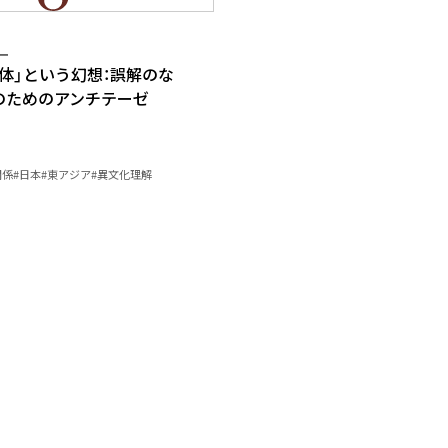
ー
体」という幻想：誤解のな
のためのアンチテーゼ
関係
#日本
#東アジア
#異文化理解