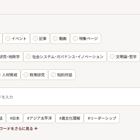
イベント
記事
動画
特集ページ
研究・地政学
社会システム・ガバナンス・イノベーション
文明論・哲学
人材育成
政策研究
知的対話
話
#日本
#アジア太平洋
#異文化理解
#リーダーシップ
ワードをさらに見る