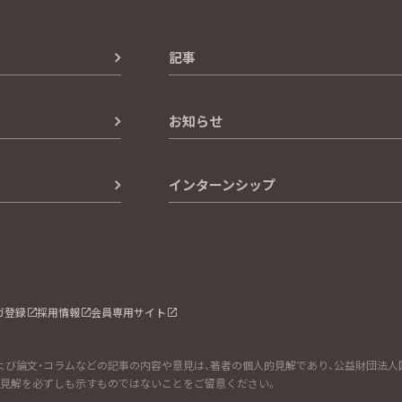
記事
お知らせ
インターンシップ
ガ登録
採用情報
会員専用サイト
び論文・コラムなどの記事の内容や意見は、著者の個人的見解であり、公益財団法人国際
式見解を必ずしも示すものではないことをご留意ください。