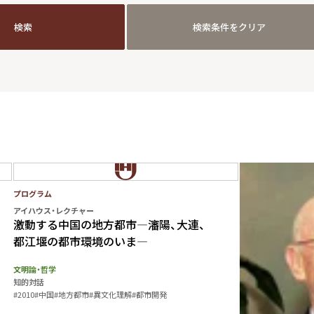
検索
検索条件をクリア
検索
検索条件をクリア
プログラム
アイハウス・レクチャー
激動する中国の地方都市―瀋陽、大連、
都江堰の都市環境のいま―
文明論・哲学
知的対話
#2010
#中国
#地方都市
#異文化理解
#都市開発