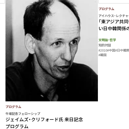
プログラム
アイハウス・レクチャ
「東アジア共同
い日中韓関係
文明論・哲学
知的対話
#2010
#中国
#日中韓
#韓国
プログラム
牛場記念フェローシップ
ジェイムズ・クリフォード氏 来日記念
プログラム