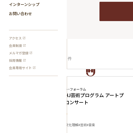
インターンシップ
お問い合わせ
アクセス
会員制度
メルマガ登録
9
検索結果:
件
採用情報
会員専用サイト
プログラム
IHJアーティスト・フォーラム
2010年度IHJ芸術プログラム アートプ
ログラム・コンサート
アート・デザイン
知的対話
#2010
#文化
#異文化理解
#芸術
#音楽