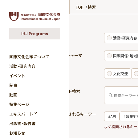
TOP
検索
IHJ Programs
カテゴリ
活動・研究内容
研究分野・テーマ
国際関係・地域
国際文化会館について
活動・研究内容
活動領域
文化交流
イベント
記事
キーワード検索
動画
特集ページ
エキスパート
よく検索されるキーワー
#API
#政策対
ド
出版物・報告書
#国際関係
よく検索されるキー
お知らせ