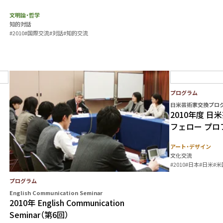
文明論・哲学
知的対話
#2010
#国際交流
#対話
#知的交流
プログラム
日米芸術家交換プロ
2010年度 
フェロー プロ
アート・デザイン
文化交流
#2010
#日本
#日米
#米
プログラム
English Communication Seminar
2010年 English Communication
Seminar（第6回）