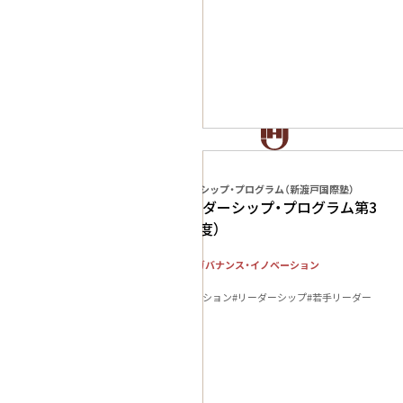
プログラム
新渡戸リーダーシップ・プログラム（新渡戸国際塾）
新渡戸リーダーシップ・プログラム第3
期（2010年度）
社会システム・ガバナンス・イノベーション
人材育成
#2010
#イノベーション
#リーダーシップ
#若手リーダー