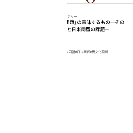
プログラム
アイハウス・レクチャー
日米「密約問題」の意味するもの―その
歴史的背景と日米同盟の課題―
文明論・哲学
知的対話
#2010
#日米
#日米同盟
#日米関係
#異文化理解