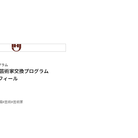
グラム
日米芸術家交換プログラム
フィール
国
#芸術
#芸術家