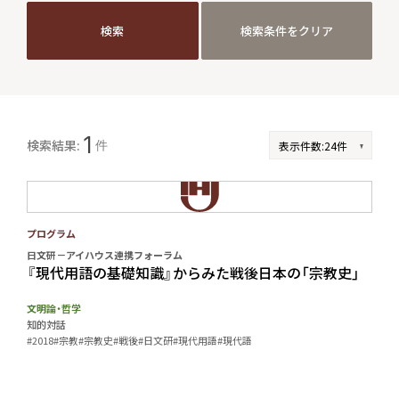
検索
検索条件をクリア
検索
検索条件をクリア
JP
EN
1
検索結果:
件
プログラム
日文研－アイハウス連携フォーラム
『現代用語の基礎知識』からみた戦後日本の「宗教史」
文明論・哲学
知的対話
#2018
#宗教
#宗教史
#戦後
#日文研
#現代用語
#現代語