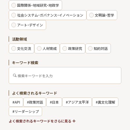
国際関係・地域研究・地政学
エキスパート
社会システム・ガバナンス・イノベーション
文明論・哲学
アート・デザイン
出版物・報告書
活動領域
お知らせ
文化交流
人材育成
政策研究
知的対話
インターンシップ
キーワード検索
お問い合わせ
よく検索されるキーワード
アクセス
#API
#政策対話
#日本
#アジア太平洋
#異文化理解
会員制度
メルマガ登録
#リーダーシップ
採用情報
#国際関係
よく検索されるキーワードをさらに見る
会員専用サイト