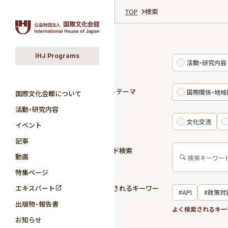
TOP
検索
IHJ Programs
カテゴリ
活動・研究内容
研究分野・テーマ
国際関係・地域
国際文化会館について
活動・研究内容
活動領域
文化交流
イベント
記事
キーワード検索
動画
特集ページ
エキスパート
よく検索されるキーワー
#API
#政策対
ド
出版物・報告書
#国際関係
よく検索されるキー
お知らせ