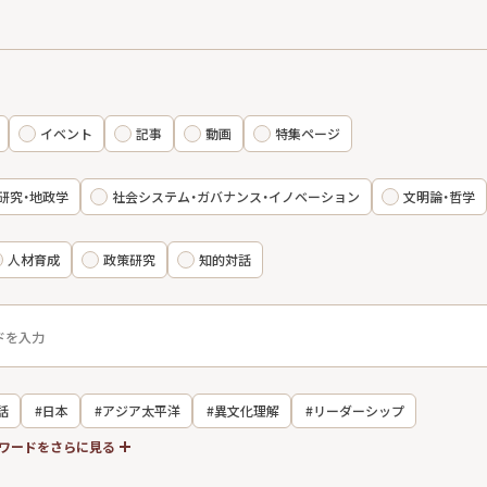
イベント
記事
動画
特集ページ
研究・地政学
社会システム・ガバナンス・イノベーション
文明論・哲学
人材育成
政策研究
知的対話
話
#日本
#アジア太平洋
#異文化理解
#リーダーシップ
ワードをさらに見る