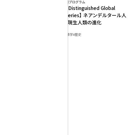
特別講演会・特別プログラム
【OIST-IHJ Distinguished Global
Thinkers Series】 ネアンデルタール人
のゲノムと現生人類の進化
知的対話
#2022
#人類
#人類学
#歴史