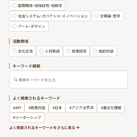
国際関係・地域研究・地政学
エキスパート
社会システム・ガバナンス・イノベーション
文明論・哲学
アート・デザイン
出版物・報告書
活動領域
お知らせ
文化交流
人材育成
政策研究
知的対話
インターンシップ
キーワード検索
お問い合わせ
よく検索されるキーワード
アクセス
#API
#政策対話
#日本
#アジア太平洋
#異文化理解
会員制度
メルマガ登録
#リーダーシップ
採用情報
#国際関係
よく検索されるキーワードをさらに見る
会員専用サイト