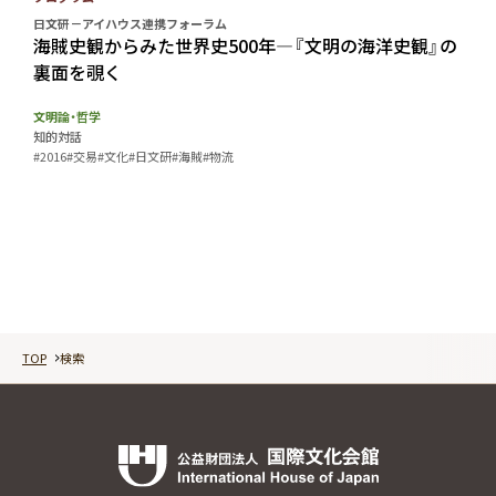
日文研－アイハウス連携フォーラム
海賊史観からみた世界史500年―『文明の海洋史観』の
裏面を覗く
文明論・哲学
知的対話
#2016
#交易
#文化
#日文研
#海賊
#物流
TOP
検索