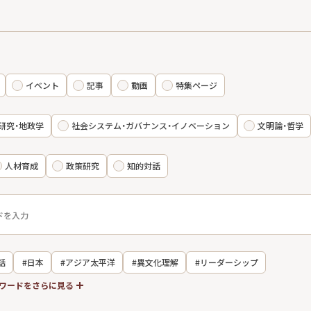
イベント
記事
動画
特集ページ
研究・地政学
社会システム・ガバナンス・イノベーション
文明論・哲学
人材育成
政策研究
知的対話
話
#日本
#アジア太平洋
#異文化理解
#リーダーシップ
ワードをさらに見る