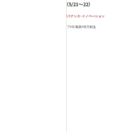
ショップ （5/21～22）
社会システム・ガバナンス・イノベーション
人材育成
#GX
#ワークショプ
#北海道
#地方創生