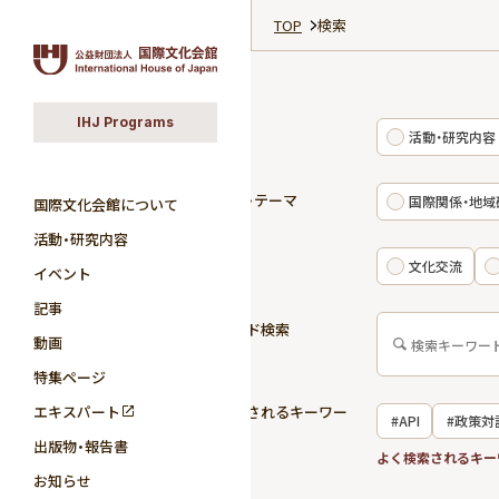
TOP
検索
IHJ Programs
カテゴリ
活動・研究内容
研究分野・テーマ
国際関係・地域
国際文化会館について
活動・研究内容
活動領域
文化交流
イベント
記事
キーワード検索
動画
特集ページ
エキスパート
よく検索されるキーワー
#API
#政策対
ド
出版物・報告書
#国際関係
よく検索されるキー
お知らせ