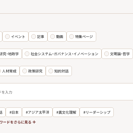
イベント
記事
動画
特集ページ
研究・地政学
社会システム・ガバナンス・イノベーション
文明論・哲学
人材育成
政策研究
知的対話
話
#日本
#アジア太平洋
#異文化理解
#リーダーシップ
ワードをさらに見る