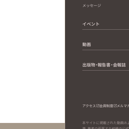
メッセージ
イベント
動画
出版物・報告書・会報誌
アクセス
会員制度
メルマ
本サイトに掲載された動画およ
等、著者の所属する組織の公