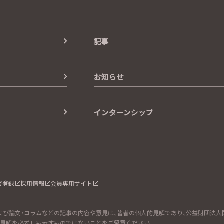
記事
お知らせ
インターンシップ
ガ登録
採用情報
会員専用サイト
び論文・コラムなどの記事の内容や意見は、著者の個人的見解であり、公益財団法人国際
式見解を必ずしも示すものではないことをご留意ください。