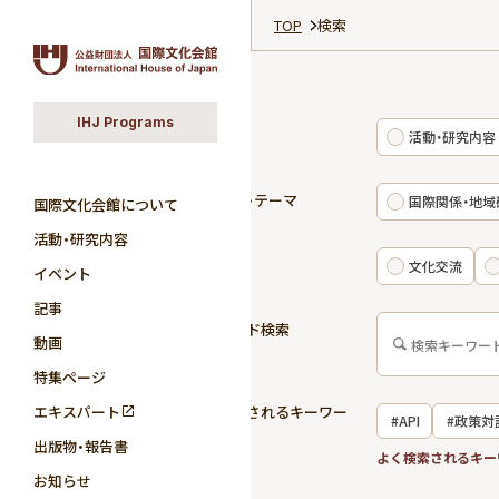
TOP
検索
IHJ Programs
カテゴリ
活動・研究内容
研究分野・テーマ
国際関係・地域
国際文化会館について
活動・研究内容
活動領域
文化交流
イベント
記事
キーワード検索
動画
特集ページ
エキスパート
よく検索されるキーワー
#API
#政策対
ド
出版物・報告書
#国際関係
よく検索されるキー
お知らせ