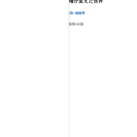
トランプ政権が変えた世界
国際関係・地域研究・地政学
政策研究
#トランプ
#安全保障
#米国