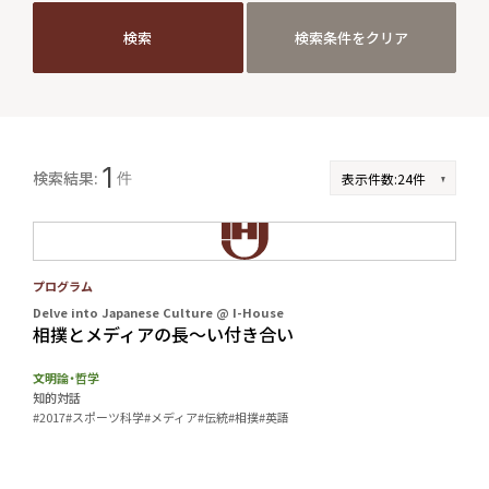
検索
検索条件をクリア
検索
検索条件をクリア
JP
EN
1
検索結果:
件
プログラム
Delve into Japanese Culture @ I-House
相撲とメディアの長～い付き合い
文明論・哲学
知的対話
#2017
#スポーツ科学
#メディア
#伝統
#相撲
#英語