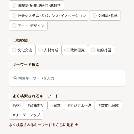
国際関係・地域研究・地政学
エキスパート
社会システム・ガバナンス・イノベーション
文明論・哲学
アート・デザイン
出版物・報告書
活動領域
お知らせ
文化交流
人材育成
政策研究
知的対話
インターンシップ
キーワード検索
お問い合わせ
よく検索されるキーワード
アクセス
#API
#政策対話
#日本
#アジア太平洋
#異文化理解
会員制度
メルマガ登録
#リーダーシップ
採用情報
#国際関係
よく検索されるキーワードをさらに見る
会員専用サイト