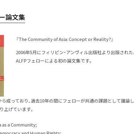
ロー論文集
『The Community of Asia: Concept or Reality?』
2006年5月にフィリピン・アンヴィル出版社より出版された
ALFPフェローによる初の論文集です。
から成っており、過去10年の間にフェローが共通の課題として議論
り上げています。
ia as a Community;
Democracy and Human Rights;