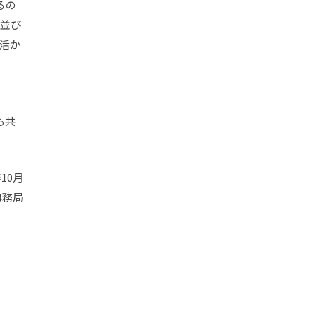
るの
、並び
に活か
も共
年10月
事務局