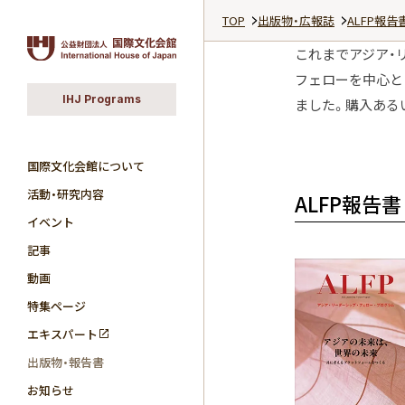
TOP
出版物・広報誌
ALFP報告
これまでアジア・リ
フェローを中心と
IHJ Programs
ました。購入ある
国際文化会館について
活動・研究内容
ALFP報告書
イベント
記事
動画
特集ページ
エキスパート
出版物・報告書
お知らせ