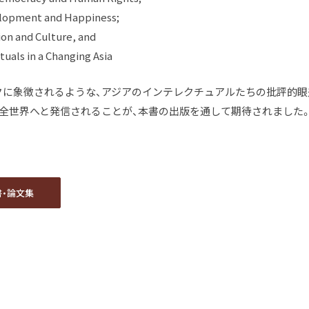
elopment and Happiness;
ion and Culture, and
ctuals in a Changing Asia
ークに象徴されるような、アジアのインテレクチュアルたちの批評的眼
て全世界へと発信されることが、本書の出版を通して期待されました
書・論文集
書・論文集