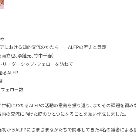
ゆみ
ジアにおける知的交流のかたち——ALFPの歴史と意義
田南立也、李錘元、竹中千春）
ア・リーダーシップ・フェローを訪ねて
るALFP
覧
のフェロー数
半世紀にわたるALFPの活動の意義を振り返り、またその課題を顧み
域内の交流に向けた礎のひとつになることを願い作成しました。
当初からALFPにさまざまなかたちで関与してきた4名の識者による