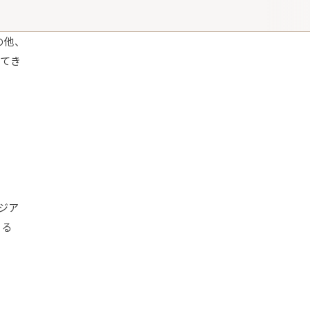
の他、
てき
アジア
くる