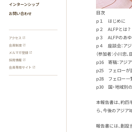
インターンシップ
目次
お問い合わせ
p１ はじめに
p２ ALFPとは？
p３ ALFPのあ
アクセス
p４ 座談会：ア
会員制度
メルマガ登録
（参加者：小川忠、
採用情報
p16 寄稿：アジ
会員専用サイト
p25 フェローが語
p28 フェロー一
p30 国・地域別
本報告書は、約四
ら、今後のアジア
報告書には、創設