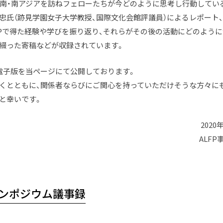
東南・南アジアを訪ねフェローたちが今どのように思考し行動してい
忠氏（跡見学園女子大学教授、国際文化会館評議員）によるレポート
FPで得た経験や学びを振り返り、それらがその後の活動にどのよう
綴った寄稿などが収録されています。
電子版を当ページにて公開しております。
くとともに、関係者ならびにご関心を持っていただけそうな方々に
と幸いです。
2020
ALFP
シンポジウム議事録