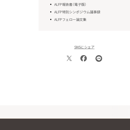
ALFP報告書（電子版）
ALFP特別シンポジウム議事録
ALFPフェロー論文集
SNSにシェア